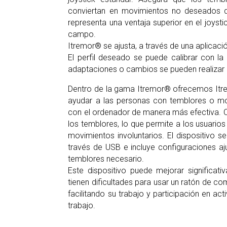
conviertan en movimientos no deseados de 
representa una ventaja superior en el joyst
campo.
Itremor® se ajusta, a través de una aplicac
El perfil deseado se puede calibrar con la
adaptaciones o cambios se pueden realizar
e®
Estabilizador Itrem
Dentro de la gama Itremor® ofrecemos Itr
ayudar a las personas con temblores o mov
con el ordenador de manera más efectiva. C
los temblores, lo que permite a los usuario
movimientos involuntarios. El dispositivo 
través de USB e incluye configuraciones ajus
temblores necesario.
Este dispositivo puede mejorar significati
tienen dificultades para usar un ratón de c
facilitando su trabajo y participación en a
trabajo.