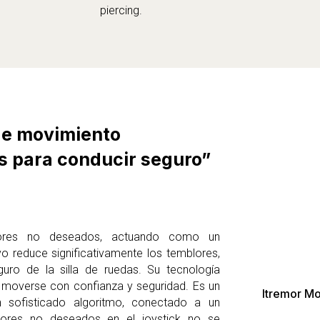
piercing.
 de movimiento
as para conducir seguro”
lores no deseados, actuando como un
vo reduce significativamente los temblores,
uro de la silla de ruedas. Su tecnología
 moverse con confianza y seguridad. Es un
Itremor M
n sofisticado algoritmo, conectado a un
blores no deseados en el joystick no se